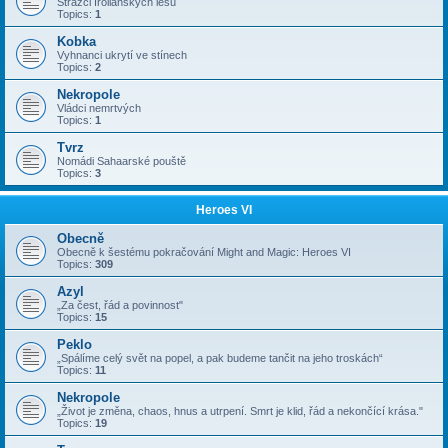
Strážci Irollanských lesů
Topics:
1
Kobka
Vyhnanci ukrytí ve stínech
Topics:
2
Nekropole
Vládci nemrtvých
Topics:
1
Tvrz
Nomádi Sahaarské pouště
Topics:
3
Heroes VI
Obecně
Obecně k šestému pokračování Might and Magic: Heroes VI
Topics:
309
Azyl
„Za čest, řád a povinnost"
Topics:
15
Peklo
„Spálíme celý svět na popel, a pak budeme tančit na jeho troskách“
Topics:
11
Nekropole
„Život je změna, chaos, hnus a utrpení. Smrt je klid, řád a nekončící krása."
Topics:
19