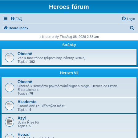
Heroes fórum
FAQ
Login
S
Board index
e
It is currently Thu Aug 06, 2026 2:38 am
a
Stránky
r
Obecně
c
Vše k fanstránce (připomínky, návrhy, kritika)
Topics:
102
h
Heroes VII
Obecně
Obecně k sedmému pokračování Might & Magic: Heroes od Limbic
Entertainment.
Topics:
76
Akademie
Čarodějové ze Stříbrných měst
Topics:
4
Azyl
Svatá Říše lidí
Topics:
5
Hvozd