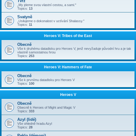
Tvrz
„My jdeme svou vlastní cestou, a sami."
Topics:
13
Svatyně
„Usilujeme o dokonalost v uctívání Shalassy."
Topics:
11
Heroes V: Tribes of the East
Obecně
Vše k druhému datadisku pro Heroes V, jenž nevyžaduje původní hru a je tak
vlastně samostatnou hrou
Topics:
253
Heroes V: Hammers of Fate
Obecně
Vše k prvnímu datadisku pro Heroes V
Topics:
100
Heroes V
Obecně
Obecně k Heroes of Might and Magic V
Topics:
333
Azyl (lidé)
Vše ohledně hradu Azyl
Topics:
28
Peklo (démoni)