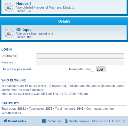
Heroes I
Vše ohledně Heroes of Might and Magic 1
Topics:
16
Ostatní
Off-topic
Vše co se jinam nevešlo ;)
Topics:
99
LOGIN
Username:
Password:
I forgot my password
Remember me
WHO IS ONLINE
In total there are
86
users online :: 0 registered, 0 hidden and 86 guests (based on users
active over the past 5 minutes)
Most users ever online was
4871
on Thu Jul 02, 2026 4:46 am
STATISTICS
Total posts
38631
• Total topics
1873
• Total members
2641
• Our newest member
tomas marny
Board index
Contact us
Delete cookies
All times are
UTC+01:00