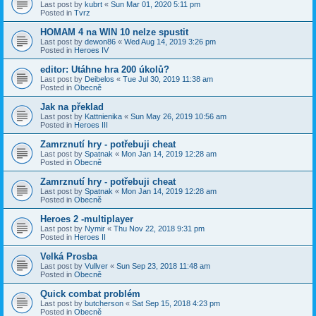
Last post by
kubrt
«
Sun Mar 01, 2020 5:11 pm
Posted in
Tvrz
HOMAM 4 na WIN 10 nelze spustit
Last post by
dewon86
«
Wed Aug 14, 2019 3:26 pm
Posted in
Heroes IV
editor: Utáhne hra 200 úkolů?
Last post by
Deibelos
«
Tue Jul 30, 2019 11:38 am
Posted in
Obecně
Jak na překlad
Last post by
Kattnienika
«
Sun May 26, 2019 10:56 am
Posted in
Heroes III
Zamrznutí hry - potřebuji cheat
Last post by
Spatnak
«
Mon Jan 14, 2019 12:28 am
Posted in
Obecně
Zamrznutí hry - potřebuji cheat
Last post by
Spatnak
«
Mon Jan 14, 2019 12:28 am
Posted in
Obecně
Heroes 2 -multiplayer
Last post by
Nymir
«
Thu Nov 22, 2018 9:31 pm
Posted in
Heroes II
Velká Prosba
Last post by
Vullver
«
Sun Sep 23, 2018 11:48 am
Posted in
Obecně
Quick combat problém
Last post by
butcherson
«
Sat Sep 15, 2018 4:23 pm
Posted in
Obecně