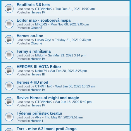
Equilibris 3.6 beta
Last post by
CTPAHHuK
«
Tue Dec 21, 2021 10:02 am
Posted in
Heroes IV
Editor map - soubojová mapa
Last post by
MIKERS
«
Mon Nov 08, 2021 9:05 pm
Posted in
Obecně
Heroes on-line
Last post by
Lucas Gryf
«
Fri May 21, 2021 9:33 pm
Posted in
Obecně
Farmy s rolníkama
Last post by
Mildorf
«
Sun Mar 21, 2021 3:14 pm
Posted in
Heroes IV
HEROES III HOTA Editor
Last post by
Nebel74
«
Sat Feb 20, 2021 8:25 pm
Posted in
Heroes III
Heroes 4 HD mod
Last post by
CTPAHHuK
«
Wed Jan 06, 2021 10:13 am
Posted in
Heroes IV
Revive Heroes of might and magic
Last post by
CTPAHHuK
«
Sat Jun 13, 2020 5:49 pm
Posted in
Heroes IV
Týdenní přírůstek kreatur
Last post by
Alky
«
Thu May 07, 2020 9:51 am
Posted in
Heroes I
Tvrz - mise č.2 Imani proti Jengo