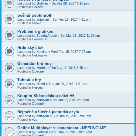
Last post by
Gothian
«
Sat Apr 29, 2017 6:16 pm
Posted in
Heroes III
Scénář Sephinroth
Last post by
antalyan
«
Sun Apr 16, 2017 4:01 pm
Posted in
Kobka
Problém s grafikou
Last post by
Strejda Argyle
«
Sat Mar 25, 2017 11:38 pm
Posted in
Heroes IV
Hrdinský útok
Last post by
Xantipa
«
Wed Feb 15, 2017 7:27 pm
Posted in
Nekropole
Generátor hrdinov
Last post by
Morbid
«
Thu Aug 11, 2016 8:45 am
Posted in
Obecně
Tuhnutie hry
Last post by
filozof
«
Tue Jul 26, 2016 11:51 am
Posted in
Heroes II
Koupím Sběratelskou edici H6
Last post by
antalyan
«
Sat Jul 02, 2016 2:18 pm
Posted in
Obecně
Nejméně užitečná jednotka azylu
Last post by
antalyan
«
Sun Jun 19, 2016 3:01 pm
Posted in
Azyl
Online Multiplayer s kamarádem - NEFUNGUJE
Last post by
Gothian
«
Thu Jun 02, 2016 10:10 am
Posted in
Obecně