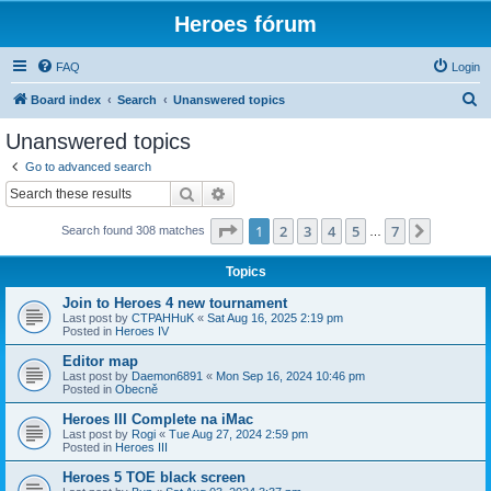
Heroes fórum
FAQ
Login
S
Board index
Search
Unanswered topics
e
Unanswered topics
a
Go to advanced search
r
Search
Advanced search
c
Page
1
of
7
1
2
3
4
5
7
Next
Search found 308 matches
h
…
Topics
Join to Heroes 4 new tournament
Last post by
CTPAHHuK
«
Sat Aug 16, 2025 2:19 pm
Posted in
Heroes IV
Editor map
Last post by
Daemon6891
«
Mon Sep 16, 2024 10:46 pm
Posted in
Obecně
Heroes III Complete na iMac
Last post by
Rogi
«
Tue Aug 27, 2024 2:59 pm
Posted in
Heroes III
Heroes 5 TOE black screen