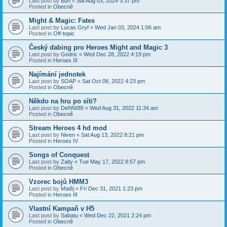
Last post by
Bun
«
Sat Aug 03, 2024 3:37 pm
Posted in
Obecně
Might & Magic: Fates
Last post by
Lucas Gryf
«
Wed Jan 03, 2024 1:06 am
Posted in
Off-topic
Český dabing pro Heroes Might and Magic 3
Last post by
Godric
«
Wed Dec 28, 2022 4:19 pm
Posted in
Heroes III
Najímání jednotek
Last post by
SOAP
«
Sat Oct 08, 2022 4:23 pm
Posted in
Obecně
Někdo na hru po síti?
Last post by
DeNNI85
«
Wed Aug 31, 2022 11:34 am
Posted in
Obecně
Stream Heroes 4 hd mod
Last post by
Niven
«
Sat Aug 13, 2022 8:21 pm
Posted in
Heroes IV
Songs of Conquest
Last post by
Zaity
«
Tue May 17, 2022 8:57 pm
Posted in
Obecně
Vzorec bojů HMM3
Last post by
Matěj
«
Fri Dec 31, 2021 1:23 pm
Posted in
Heroes III
Vlastní Kampaň v H5
Last post by
Sabatu
«
Wed Dec 22, 2021 2:24 pm
Posted in
Obecně